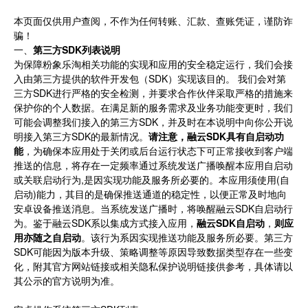
本页面仅供用户查阅，不作为任何转账、汇款、查账凭证，谨防诈
骗！
一、
第三方SDK列表说明
为保障粉象乐淘相关功能的实现和应用的安全稳定运行，我们会接
入由第三方提供的软件开发包（SDK）实现该目的。 我们会对第
三方SDK进行严格的安全检测，并要求合作伙伴采取严格的措施来
保护你的个人数据。在满足新的服务需求及业务功能变更时，我们
可能会调整我们接入的第三方SDK，并及时在本说明中向你公开说
明接入第三方SDK的最新情况。
请注意，融云SDK具有自启动功
能
，为确保本应用处于关闭或后台运行状态下可正常接收到客户端
推送的信息，将存在一定频率通过系统发送广播唤醒本应用自启动
或关联启动行为,是因实现功能及服务所必要的。本应用须使用(自
启动)能力，其目的是确保推送通道的稳定性，以便正常及时地向
安卓设备推送消息。当系统发送广播时，将唤醒融云SDK自启动行
为。鉴于融云SDK系以集成方式接入应用，
融云SDK自启动
，
则应
用亦随之自启动
。该行为系因实现推送功能及服务所必要。第三方
SDK可能因为版本升级、策略调整等原因导致数据类型存在一些变
化，附其官方网站链接或相关隐私保护说明链接供参考，具体请以
其公示的官方说明为准。